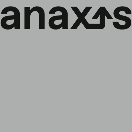
FR
Menu
↓
Article de FundsPeople (ES) qui
présente Anaxis et son approche
distinctive
Retour aux actualités :
Tout
Société
Politique ESG
Fonds
Événements
Lettre de marché
Nous sommes heureux de partager l’article
approfondi rédigé et publié par FundsPeople (ES) à la
suite de notre événement dédié au crédit corporate à
Madrid. Cet article met en lumière certains points clés de